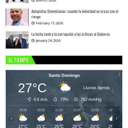
June 07, 2026
Autopistas Dominicanas: cuando la velocidad se cruza con el
riesgo
February 17, 2026
La lucha contra la corrupción y las críticas al Gobierno
January 24, 2026
EL TIEMPO
Santo Domingo
27°C
Lluvias ligeras
4.6 m/s
79%
762
mmHg
19:00
20:00
21:00
22:00
23:00
00:00
‹
›
27°C
25°C
25°C
25°C
25°C
25°C