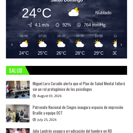
24°C
Nublado
4.1 m/s
92%
764
mmHg
06:00
07:00
08:00
09:00
10:00
11:00
‹
›
24°C
25°C
26°C
28°C
29°C
30°C
SALUD
Miguel Lora Coradín alerta que el Plan de Salud Mental fallará
sin un rol protagónico de los psicólogos
August 03, 2026
Patronato Nacional de Ciegos inaugura espacio de impresión
Braille y equipo OCT
July 25, 2026
Julio Landrón asegura erradicación del hambre en RD