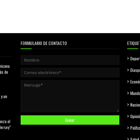
FORMULARIO DE CONTACTO
ETIQUE
Depor
nicana
Diasp
más de
Econó
Mund
 y un
Nacio
Opini
anza el
Jersey”
Políti
Salud