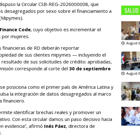
ispuso la Circular CSB-REG-2026000008, que
SALUD
tos desagregados por sexo sobre el financiamiento a
(Mipymes).
Finance Code
, cuyo objetivo es incrementar el
s por mujeres.
August 0
es financieras de RD deberán reportar
ropiedad de sus clientes mipymes — incluyendo el
resultado de sus solicitudes de crédito: aprobadas,
emisión corresponde al corte del
30 de septiembre
August 0
se posiciona como el primer país de América Latina y
mpulsa la integración de datos desagregados al marco
 financiero.
mite identificar brechas reales y promover un
ativo. Con esta circular damos un paso decisivo hacia
en evidencia”, afirmó
Inés Páez
, directora de
.