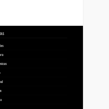
TAS
tes
ora
micas
o
nal
ón
ca