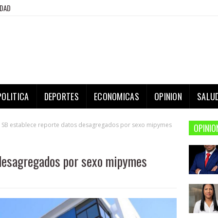
IDAD
POLITICA
DEPORTES
ECONOMICAS
OPINION
SALU
SB establece reporte datos desagregados por sexo mipymes
OPINIO
 desagregados por sexo mipymes