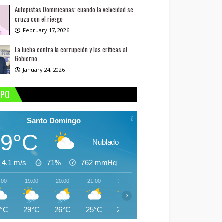
Autopistas Dominicanas: cuando la velocidad se
cruza con el riesgo
February 17, 2026
La lucha contra la corrupción y las críticas al
Gobierno
January 24, 2026
MPO
Santo Domingo
29°C
Nublado
4.1 m/s
71%
762
mmHg
:00
19:00
20:00
21:00
22:00
23:00
00:00
01:
›
9°C
29°C
26°C
25°C
25°C
25°C
25°C
25