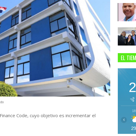
EL TIE
b.do
18
E Finance Code, cuyo objetivo es incrementar el
‹
2