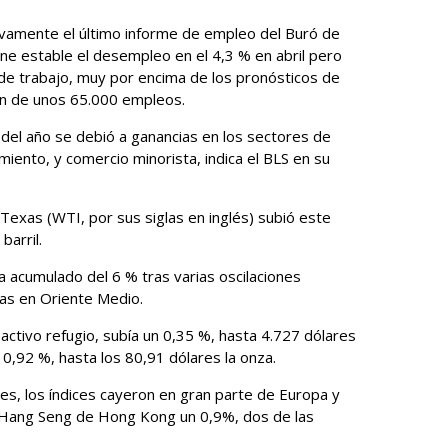
ivamente el último informe de empleo del Buró de
ne estable el desempleo en el 4,3 % en abril pero
e trabajo, muy por encima de los pronósticos de
ón de unos 65.000 empleos.
del año se debió a ganancias en los sectores de
iento, y comercio minorista, indica el BLS en su
Texas (WTI, por sus siglas en inglés) subió este
barril.
a acumulado del 6 % tras varias oscilaciones
cas en Oriente Medio.
activo refugio, subía un 0,35 %, hasta 4.727 dólares
n 0,92 %, hasta los 80,91 dólares la onza.
les, los índices cayeron en gran parte de Europa y
l Hang Seng de Hong Kong un 0,9%, dos de las