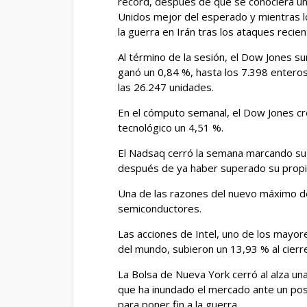
récord, después de que se conociera un
Unidos mejor del esperado y mientras l
la guerra en Irán tras los ataques recien
Al término de la sesión, el Dow Jones s
ganó un 0,84 %, hasta los 7.398 enteros
las 26.247 unidades.
En el cómputo semanal, el Dow Jones cre
tecnológico un 4,51 %.
El Nadsaq cerró la semana marcando su
después de ya haber superado su propi
Una de las razones del nuevo máximo del
semiconductores.
Las acciones de Intel, uno de los mayo
del mundo, subieron un 13,93 % al cierr
La Bolsa de Nueva York cerró al alza u
que ha inundado el mercado ante un pos
para poner fin a la guerra.