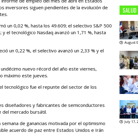
 informe de empleo del mes de abril en Estados
os inversores siguen pendientes de la evolución de
SALUD
tes.
umó un 0,02 %, hasta los 49.609; el selectivo S&P 500
; y el tecnológico Nasdaq avanzó un 1,71 %, hasta
August 0
ció un 0,22 %, el selectivo avanzó un 2,33 % y el
 undécimo nuevo récord del año este viernes,
o máximo este jueves.
 tecnológico fue el repunte del sector de los
res diseñadores y fabricantes de semiconductores
e del mercado bursátil.
July 17,
na semana de ganancias motivada por el optimismo
ible acuerdo de paz entre Estados Unidos e Irán