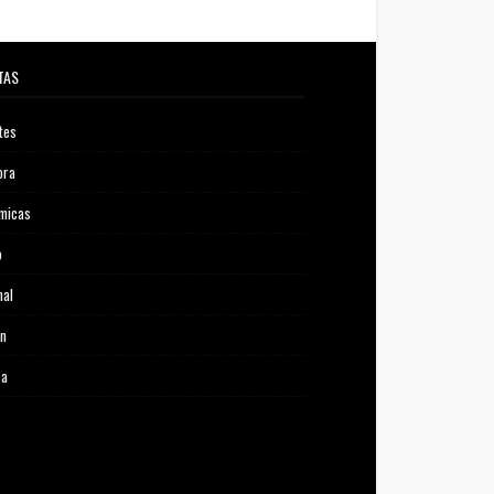
TAS
tes
ora
micas
o
nal
ón
ca