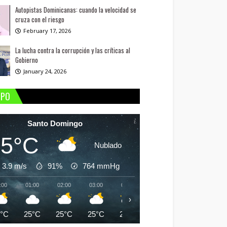
Autopistas Dominicanas: cuando la velocidad se
cruza con el riesgo
February 17, 2026
La lucha contra la corrupción y las críticas al
Gobierno
January 24, 2026
MPO
Santo Domingo
25°C
Nublado
3.9 m/s
91%
764
mmHg
:00
01:00
02:00
03:00
04:00
05:00
06:00
07:
›
5°C
25°C
25°C
25°C
25°C
24°C
24°C
25