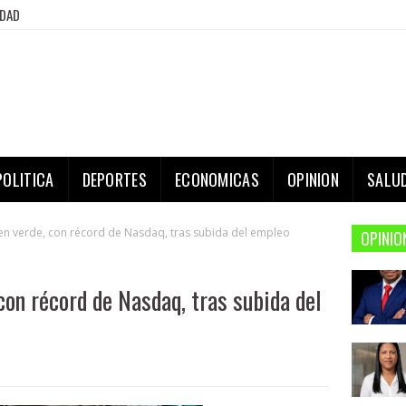
IDAD
POLITICA
DEPORTES
ECONOMICAS
OPINION
SALU
a en verde, con récord de Nasdaq, tras subida del empleo
OPINIO
 con récord de Nasdaq, tras subida del