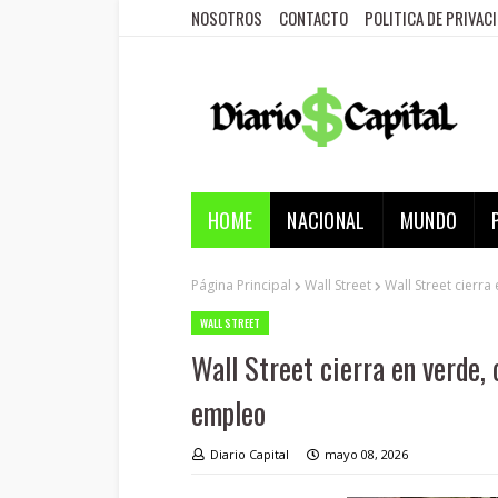
NOSOTROS
CONTACTO
POLITICA DE PRIVAC
HOME
NACIONAL
MUNDO
Página Principal
Wall Street
Wall Street cierr
WALL STREET
Wall Street cierra en verde,
empleo
Diario Capital
mayo 08, 2026