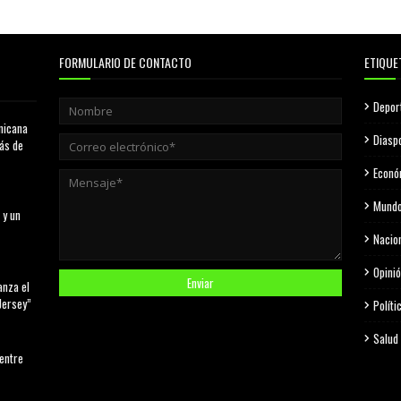
FORMULARIO DE CONTACTO
ETIQUE
Depor
nicana
Diasp
más de
Econó
Mund
 y un
Nacio
Opini
anza el
Jersey”
Políti
Salud
 entre