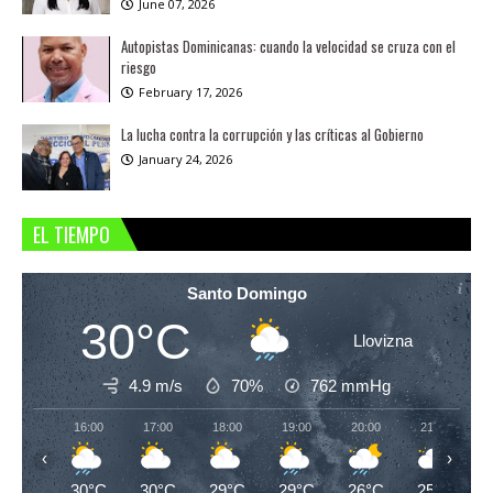
June 07, 2026
Autopistas Dominicanas: cuando la velocidad se cruza con el
riesgo
February 17, 2026
La lucha contra la corrupción y las críticas al Gobierno
January 24, 2026
EL TIEMPO
Santo Domingo
30°C
Llovizna
4.9 m/s
70%
762
mmHg
16:00
17:00
18:00
19:00
20:00
21:00
‹
›
30°C
30°C
29°C
29°C
26°C
25°C