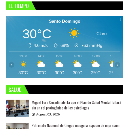
EL TIEMPO
Santo Domingo
30°C
Claro
4.6 m/s
68%
763
mmHg
13:00
14:00
15:00
16:00
17:00
18:00
‹
›
30°C
30°C
30°C
30°C
29°C
29°C
SALUD
Miguel Lora Coradín alerta que el Plan de Salud Mental fallará
sin un rol protagónico de los psicólogos
August 03, 2026
Patronato Nacional de Ciegos inaugura espacio de impresión