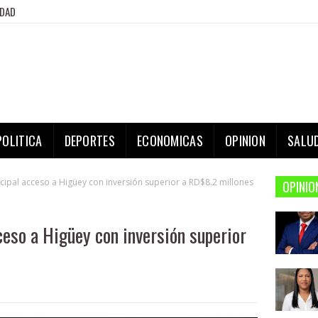
IDAD
POLITICA
DEPORTES
ECONOMICAS
OPINION
SALU
ncipal acceso a Higüey con inversión superior a RD$8.2 millones
OPINIO
ceso a Higüey con inversión superior