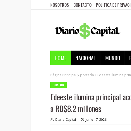
NOSOTROS
CONTACTO
POLITICA DE PRIVAC
HOME
NACIONAL
MUNDO
Página Principal
portada
Edeeste ilumina pri
PORTADA
Edeeste ilumina principal ac
a RD$8.2 millones
Diario Capital
junio 17, 2026