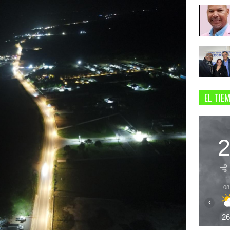
EL TIE
08
‹
2