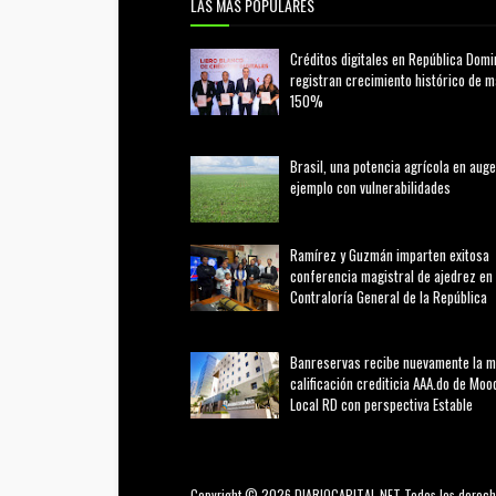
LAS MAS POPULARES
Créditos digitales en República Domi
registran crecimiento histórico de 
150%
febrero 20, 2026
Brasil, una potencia agrícola en auge
ejemplo con vulnerabilidades
marzo 21, 2026
Ramírez y Guzmán imparten exitosa
conferencia magistral de ajedrez en 
Contraloría General de la República
agosto 02, 2026
Banreservas recibe nuevamente la 
calificación crediticia AAA.do de Moo
Local RD con perspectiva Estable
agosto 05, 2026
Copyright © 2026 DIARIOCAPITAL.NET Todos los derech