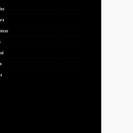
tes
ora
micas
o
nal
ón
ca