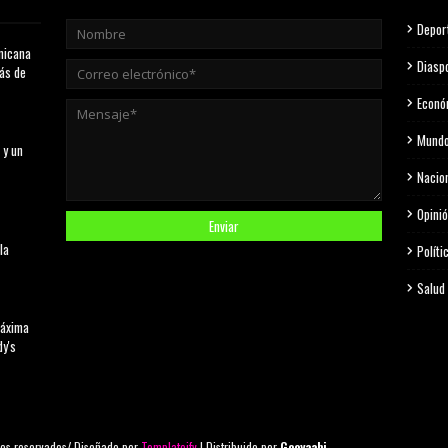
Depor
nicana
Diasp
más de
Econó
Mund
 y un
Nacio
Opini
la
Políti
Salud
máxima
dy's
os reservados/ Diseñado por
Templateify
| Distribuido por
Gooyaabi