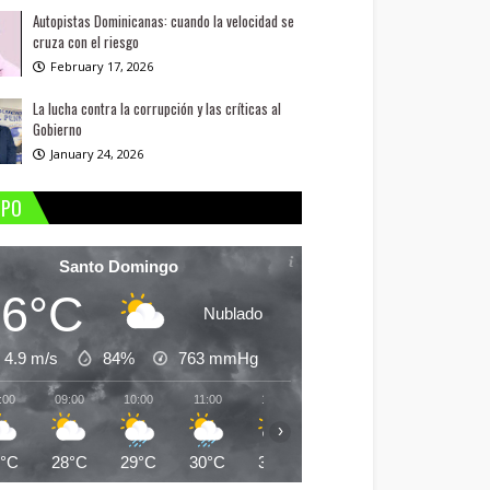
Autopistas Dominicanas: cuando la velocidad se
cruza con el riesgo
February 17, 2026
La lucha contra la corrupción y las críticas al
Gobierno
January 24, 2026
MPO
Santo Domingo
26°C
Nublado
4.9 m/s
84%
763
mmHg
:00
09:00
10:00
11:00
12:00
13:00
14:00
15:
›
6°C
28°C
29°C
30°C
31°C
30°C
30°C
30