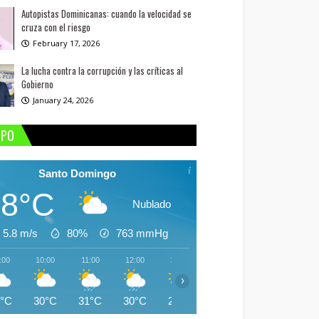
Autopistas Dominicanas: cuando la velocidad se
cruza con el riesgo
February 17, 2026
La lucha contra la corrupción y las críticas al
Gobierno
January 24, 2026
MPO
Santo Domingo
28°C
Nublado
5.8 m/s
80%
763
mmHg
:00
10:00
11:00
12:00
13:00
14:00
15:00
16:
›
8°C
30°C
31°C
30°C
28°C
31°C
31°C
29