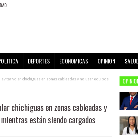
IDAD
POLITICA
DEPORTES
ECONOMICAS
OPINION
SALU
evitar volar chichiguas en zonas cableadas y no usar equipos
OPINIO
olar chichiguas en zonas cableadas y
s mientras están siendo cargados