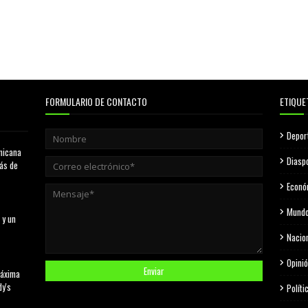
FORMULARIO DE CONTACTO
ETIQUE
Depor
nicana
Diasp
más de
Econó
Mund
 y un
Nacio
Opini
máxima
dy's
Políti