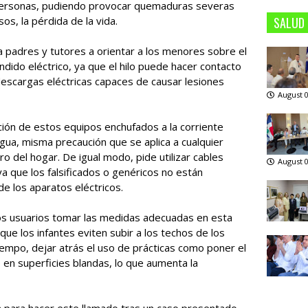
 personas, pudiendo provocar quemaduras severas
sos, la pérdida de la vida.
SALUD
a padres y tutores a orientar a los menores sobre el
endido eléctrico, ya que el hilo puede hacer contacto
descargas eléctricas capaces de causar lesiones
August 0
ación de estos equipos enchufados a la corriente
ua, misma precaución que se aplica a cualquier
ro del hogar. De igual modo, pide utilizar cables
August 0
ya que los falsificados o genéricos no están
de los aparatos eléctricos.
los usuarios tomar las medidas adecuadas en esta
ue los infantes eviten subir a los techos de los
iempo, dejar atrás el uso de prácticas como poner el
 en superficies blandas, lo que aumenta la
 para hacer este llamado tras un caso presentado