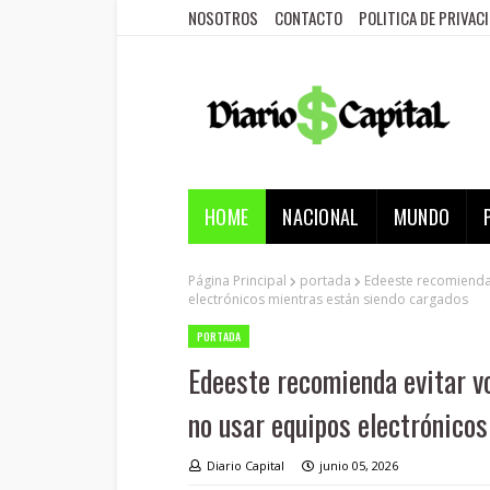
NOSOTROS
CONTACTO
POLITICA DE PRIVAC
HOME
NACIONAL
MUNDO
Página Principal
portada
Edeeste recomienda 
electrónicos mientras están siendo cargados
PORTADA
Edeeste recomienda evitar v
no usar equipos electrónico
Diario Capital
junio 05, 2026