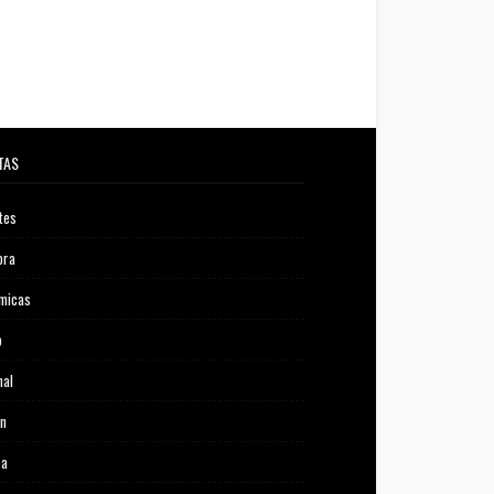
TAS
tes
ora
micas
o
nal
ón
ca