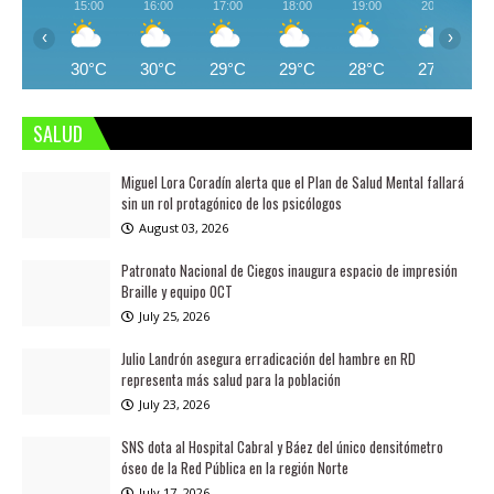
15:00
16:00
17:00
18:00
19:00
20:00
‹
›
30°C
30°C
29°C
29°C
28°C
27°C
SALUD
Miguel Lora Coradín alerta que el Plan de Salud Mental fallará
sin un rol protagónico de los psicólogos
August 03, 2026
Patronato Nacional de Ciegos inaugura espacio de impresión
Braille y equipo OCT
July 25, 2026
Julio Landrón asegura erradicación del hambre en RD
representa más salud para la población
July 23, 2026
SNS dota al Hospital Cabral y Báez del único densitómetro
óseo de la Red Pública en la región Norte
July 17, 2026