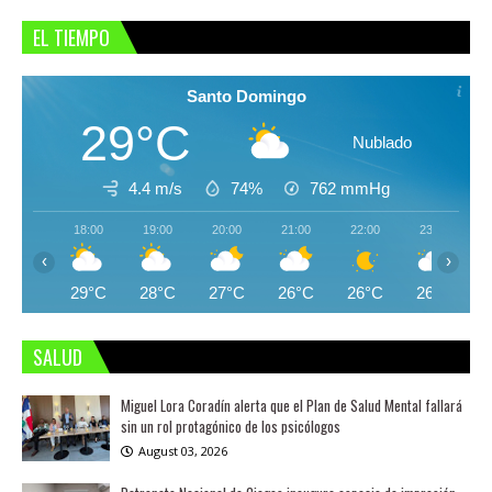
EL TIEMPO
Santo Domingo
29°C
Nublado
4.4 m/s
74%
762
mmHg
18:00
19:00
20:00
21:00
22:00
23:00
‹
›
29°C
28°C
27°C
26°C
26°C
26°C
SALUD
Miguel Lora Coradín alerta que el Plan de Salud Mental fallará
sin un rol protagónico de los psicólogos
August 03, 2026