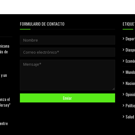
FORMULARIO DE CONTACTO
ETIQUE
Depor
nicana
Diasp
más de
Econó
Mund
 y un
Nacio
Opini
anza el
Jersey”
Políti
Salud
 entre