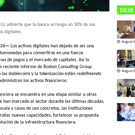
SALUD
G) advierte que la banca arriesga un 30% de sus
s digitales.
August 0
026
—
Los activos digitales han dejado de ser una
ptomonedas para convertirse en una fuerza
mas de pagos y el mercado de capitales. Así lo
ás reciente informe de Boston Consulting Group
August 0
las stablecoins y la tokenización están redefiniendo
administran los activos financieros.
nanciera se encuentra en una etapa similar a otras
e han marcado al sector durante las últimas décadas.
cala y casos de uso concretos, las instituciones
rollar nuevas capacidades, fortalecer su propuesta
lución de la infraestructura financiera.