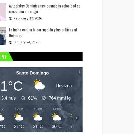
Autopistas Dominicanas: cuando la velocidad se
cruza con el riesgo
February 17, 2026
La lucha contra la corrupción y las críticas al
Gobierno
January 24, 2026
MPO
Santo Domingo
31°C
Llovizna
3.4 m/s
61%
764
mmHg
:00
12:00
13:00
14:00
15:00
16:00
17:00
18:
›
1°C
31°C
31°C
30°C
30°C
30°C
30°C
29