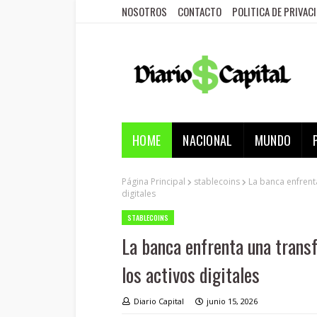
NOSOTROS
CONTACTO
POLITICA DE PRIVAC
HOME
NACIONAL
MUNDO
Página Principal
stablecoins
La banca enfrent
digitales
STABLECOINS
La banca enfrenta una transf
los activos digitales
Diario Capital
junio 15, 2026