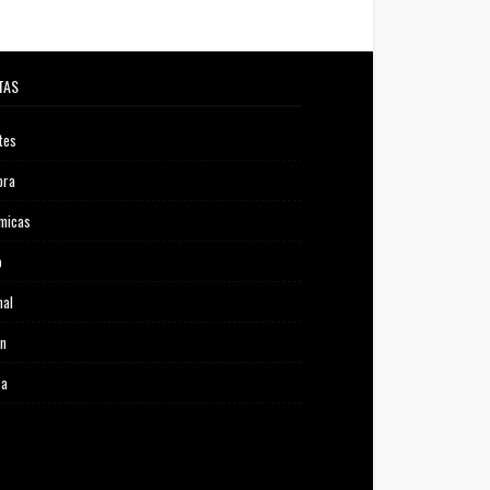
TAS
tes
ora
micas
o
nal
ón
ca