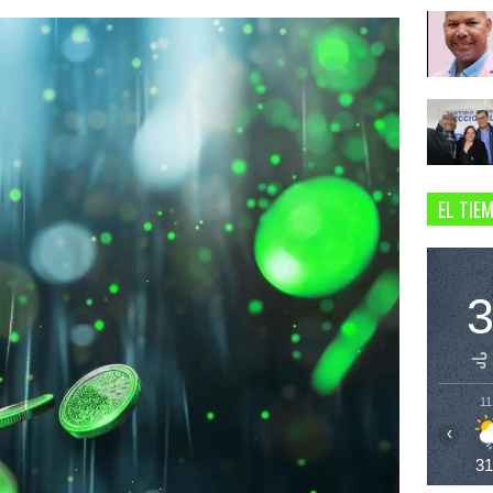
EL TIE
11
‹
3