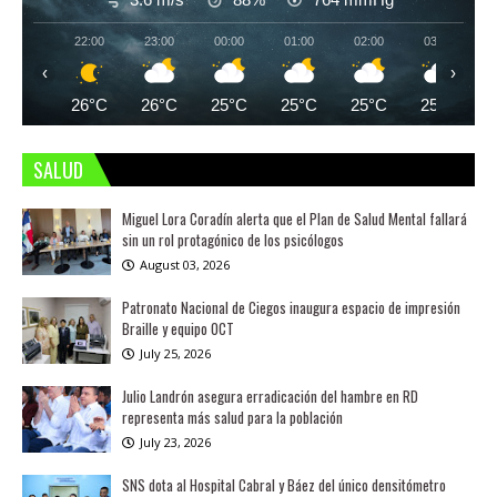
22:00
23:00
00:00
01:00
02:00
03:00
‹
›
26°C
26°C
25°C
25°C
25°C
25°C
SALUD
Miguel Lora Coradín alerta que el Plan de Salud Mental fallará
sin un rol protagónico de los psicólogos
August 03, 2026
Patronato Nacional de Ciegos inaugura espacio de impresión
Braille y equipo OCT
July 25, 2026
Julio Landrón asegura erradicación del hambre en RD
representa más salud para la población
July 23, 2026
SNS dota al Hospital Cabral y Báez del único densitómetro