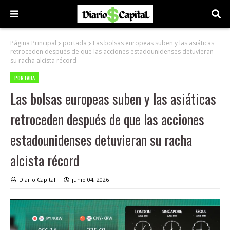
Página Principal
portada
Las bolsas europeas suben y las asiáticas
retroceden después de que las acciones estadounidenses detuvieran
su racha alcista récord
PORTADA
Las bolsas europeas suben y las asiáticas
retroceden después de que las acciones
estadounidenses detuvieran su racha
alcista récord
Diario Capital
junio 04, 2026