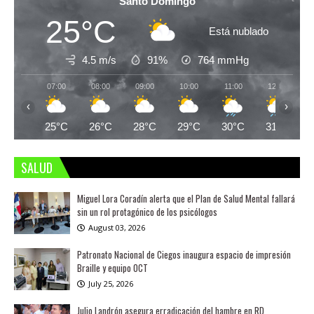
Santo Domingo
25°C
Está nublado
4.5 m/s
91%
764
mmHg
07:00
08:00
09:00
10:00
11:00
12:00
‹
›
25°C
26°C
28°C
29°C
30°C
31°C
SALUD
Miguel Lora Coradín alerta que el Plan de Salud Mental fallará
sin un rol protagónico de los psicólogos
August 03, 2026
Patronato Nacional de Ciegos inaugura espacio de impresión
Braille y equipo OCT
July 25, 2026
Julio Landrón asegura erradicación del hambre en RD