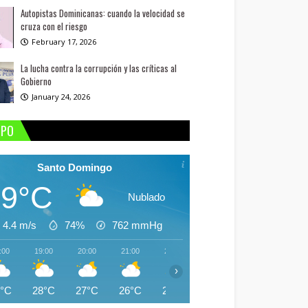
Autopistas Dominicanas: cuando la velocidad se
cruza con el riesgo
February 17, 2026
La lucha contra la corrupción y las críticas al
Gobierno
January 24, 2026
MPO
Santo Domingo
29°C
Nublado
4.4 m/s
74%
762
mmHg
:00
19:00
20:00
21:00
22:00
23:00
00:00
01:
›
9°C
28°C
27°C
26°C
26°C
26°C
25°C
25