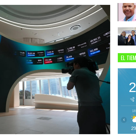
EL TIE
18
‹
2