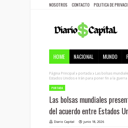
NOSOTROS
CONTACTO
POLITICA DE PRIVAC
HOME
NACIONAL
MUNDO
Página Principal
portada
Las bolsas mundiale
Estados Unidos e Irán para poner fin a la guerra
PORTADA
Las bolsas mundiales present
del acuerdo entre Estados Uni
Diario Capital
junio 18, 2026