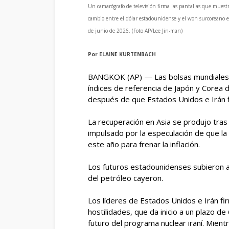
Un camarógrafo de televisión firma las pantallas que muestr
cambio entre el dólar estadounidense y el won surcoreano e
de junio de 2026. (Foto AP/Lee Jin-man)
Por
ELAINE KURTENBACH
BANGKOK (AP) — Las bolsas mundiales re
índices de referencia de Japón y Corea 
después de que Estados Unidos e Irán 
La recuperación en Asia se produjo tras 
impulsado por la especulación de que la
este año para frenar la inflación.
Los futuros estadounidenses subieron a
del petróleo cayeron.
Los líderes de Estados Unidos e Irán fir
hostilidades, que da inicio a un plazo de
futuro del programa nuclear iraní. Mien