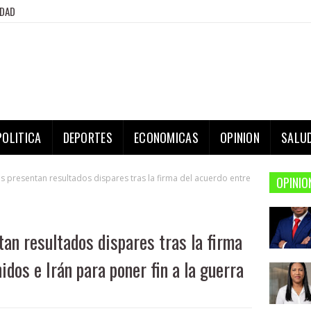
IDAD
POLITICA
DEPORTES
ECONOMICAS
OPINION
SALU
s presentan resultados dispares tras la firma del acuerdo entre
OPINIO
an resultados dispares tras la firma
dos e Irán para poner fin a la guerra