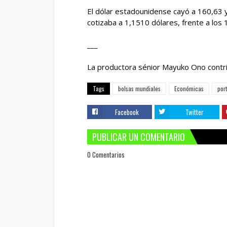
El dólar estadounidense cayó a 160,63
cotizaba a 1,1510 dólares, frente a los 
___
La productora sénior Mayuko Ono contri
Tags
bolsas mundiales
Económicas
por
Facebook
Twitter
PUBLICAR UN COMENTARIO
0 Comentarios