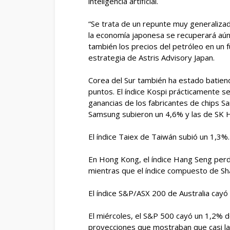
inteligencia artificial.
“Se trata de un repunte muy generalizado
la economía japonesa se recuperará aún 
también los precios del petróleo en un 
estrategia de Astris Advisory Japan.
Corea del Sur también ha estado batiend
puntos. El índice Kospi prácticamente se 
ganancias de los fabricantes de chips S
Samsung subieron un 4,6% y las de SK H
El índice Taiex de Taiwán subió un 1,3%.
En Hong Kong, el índice Hang Seng perd
mientras que el índice compuesto de Sha
El índice S&P/ASX 200 de Australia cayó
El miércoles, el S&P 500 cayó un 1,2% 
proyecciones que mostraban que casi la