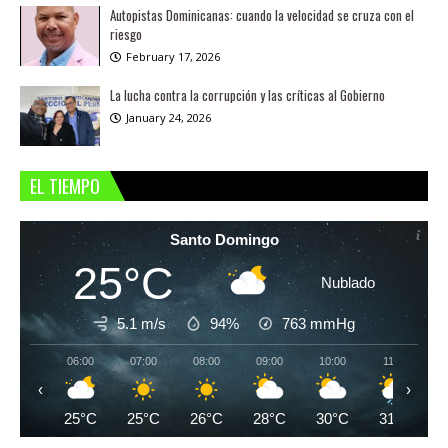
Autopistas Dominicanas: cuando la velocidad se cruza con el
riesgo
February 17, 2026
La lucha contra la corrupción y las críticas al Gobierno
January 24, 2026
EL TIEMPO
Santo Domingo
25°C
Nublado
5.1 m/s
94%
763
mmHg
06:00
07:00
08:00
09:00
10:00
11:00
‹
›
25°C
25°C
26°C
28°C
30°C
31°C