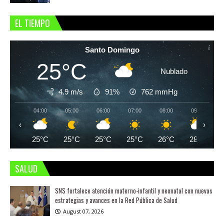
EL TIEMPO
Santo Domingo
25°C
Nublado
4.9 m/s
91%
762
mmHg
04:00
05:00
06:00
07:00
08:00
09:00
‹
›
25°C
25°C
25°C
25°C
26°C
28°C
SALUD
SNS fortalece atención materno-infantil y neonatal con nuevas
estrategias y avances en la Red Pública de Salud
August 07, 2026