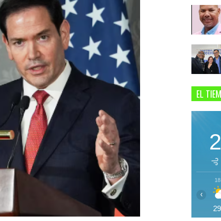
EL TIE
18
‹
2