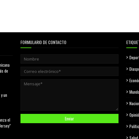
FORMULARIO DE CONTACTO
ETIQUE
Depor
nicana
Diasp
más de
Econó
Mund
 y un
Nacio
Opini
anza el
Jersey”
Políti
Salud