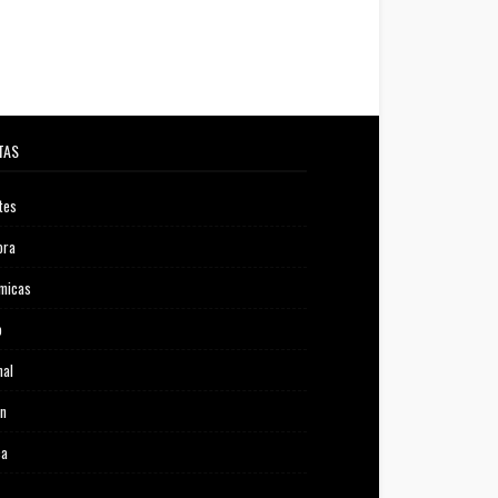
TAS
tes
ora
micas
o
nal
ón
ca