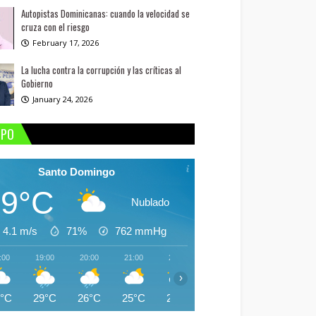
Autopistas Dominicanas: cuando la velocidad se
cruza con el riesgo
February 17, 2026
La lucha contra la corrupción y las críticas al
Gobierno
January 24, 2026
MPO
Santo Domingo
29°C
Nublado
4.1 m/s
71%
762
mmHg
:00
19:00
20:00
21:00
22:00
23:00
00:00
01:
›
9°C
29°C
26°C
25°C
25°C
25°C
25°C
25