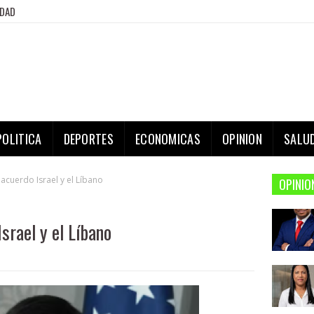
IDAD
POLITICA
DEPORTES
ECONOMICAS
OPINION
SALU
acuerdo Israel y el Líbano
OPINIO
srael y el Líbano