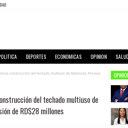
IDAD
POLITICA
DEPORTES
ECONOMICAS
OPINION
SALU
 inicia construcción del techado multiuso de Matanzas, Peravia,
OPINIO
construcción del techado multiuso de
rsión de RD$28 millones