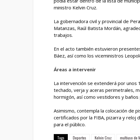
podía estar dentro de la lista de munici
ministro Kelvin Cruz.
La gobernadora civil y provincial de Per
Matanzas, Raúl Batista Mordán, agradecie
trabajos.
En el acto también estuvieron presentes
Báez, así como los viceministros Leopo
Áreas a intervenir
La intervención se extenderá por unos 1
techado, verja y aceras perimetrales, m
hormigón, así como vestidores y baños 
Asimismo, contempla la colocación de pi
certificados por la FIBA, pizarra y reloj 
para el público.
Tags
Deportes
Kelvin Cruz
multiuso de 