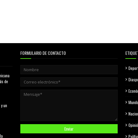
FORMULARIO DE CONTACTO
ETIQUE
Depor
nicana
Diasp
más de
Econó
Mund
 y un
Nacio
Opini
la
Políti