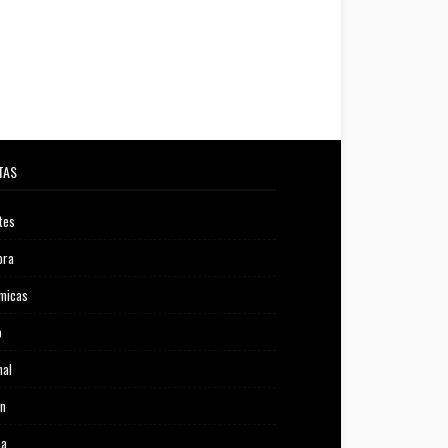
TAS
tes
ora
micas
o
nal
ón
ca