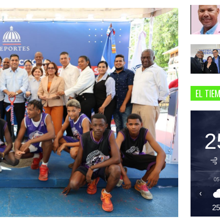
EL TIE
2
05
‹
2