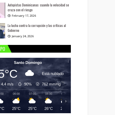
Autopistas Dominicanas: cuando la velocidad se
cruza con el riesgo
February 17, 2026
La lucha contra la corrupción y las críticas al
Gobierno
January 24, 2026
MPO
Santo Domingo
5°C
Está nublado
4.4 m/s
90%
762
mmHg
:00
06:00
07:00
08:00
09:00
10:00
11:00
12:
›
5°C
25°C
25°C
26°C
28°C
29°C
30°C
31