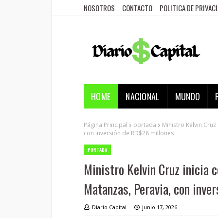
NOSOTROS
CONTACTO
POLITICA DE PRIVAC
HOME
NACIONAL
MUNDO
Página Principal
portada
Ministro Kelvin Cruz
con inversión de RD$28 millones
PORTADA
Ministro Kelvin Cruz inicia 
Matanzas, Peravia, con inve
Diario Capital
junio 17, 2026