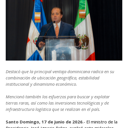
Destacó que la principal ventaja dominicana radica en su
combinación de ubicación geográfica, estabilidad
institucional y dinamismo económico.
Mencionó también los esfuerzos para buscar y explotar
tierras raras, así como las inversiones tecnológicas y de
infraestructura logística que se realizan en el país.
Santo Domingo, 17 de junio de 2026
.- El ministro de la
Presidencia, José Ignacio Paliza, explicó este miércoles