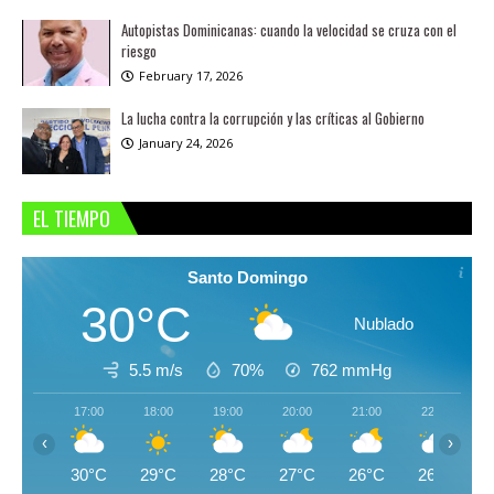
Autopistas Dominicanas: cuando la velocidad se cruza con el
riesgo
February 17, 2026
La lucha contra la corrupción y las críticas al Gobierno
January 24, 2026
EL TIEMPO
Santo Domingo
30°C
Nublado
5.5 m/s
70%
762
mmHg
17:00
18:00
19:00
20:00
21:00
22:00
‹
›
30°C
29°C
28°C
27°C
26°C
26°C