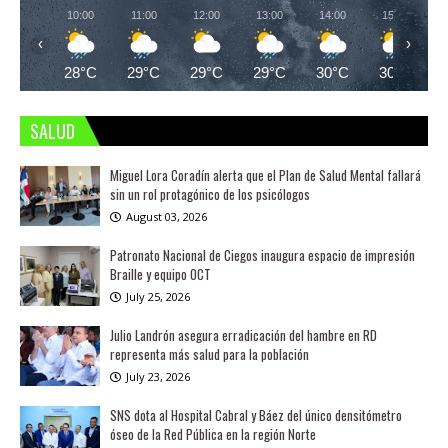
10:00
11:00
12:00
13:00
14:00
15:00
‹
›
28°C
29°C
29°C
29°C
30°C
30°C
SALUD
Miguel Lora Coradín alerta que el Plan de Salud Mental fallará
sin un rol protagónico de los psicólogos
August 03, 2026
Patronato Nacional de Ciegos inaugura espacio de impresión
Braille y equipo OCT
July 25, 2026
Julio Landrón asegura erradicación del hambre en RD
representa más salud para la población
July 23, 2026
SNS dota al Hospital Cabral y Báez del único densitómetro
óseo de la Red Pública en la región Norte