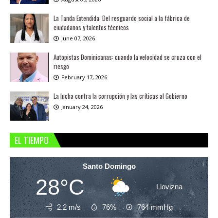
La Tanda Extendida: Del resguardo social a la fábrica de
ciudadanos y talentos técnicos
June 07, 2026
Autopistas Dominicanas: cuando la velocidad se cruza con el
riesgo
February 17, 2026
La lucha contra la corrupción y las críticas al Gobierno
January 24, 2026
EL TIEMPO
Santo Domingo
28°C
Llovizna
2.2 m/s
76%
764
mmHg