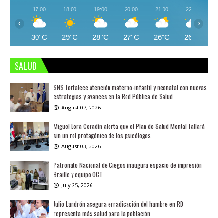
17:00
18:00
19:00
20:00
21:00
22:00
‹
›
30°C
29°C
28°C
27°C
26°C
26°C
SALUD
SNS fortalece atención materno-infantil y neonatal con nuevas
estrategias y avances en la Red Pública de Salud
August 07, 2026
Miguel Lora Coradín alerta que el Plan de Salud Mental fallará
sin un rol protagónico de los psicólogos
August 03, 2026
Patronato Nacional de Ciegos inaugura espacio de impresión
Braille y equipo OCT
July 25, 2026
Julio Landrón asegura erradicación del hambre en RD
representa más salud para la población