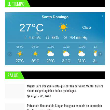
EL TIEMPO
Santo Domingo
27°C
Claro
4.3 m/s
83%
764
mmHg
08:00
09:00
10:00
11:00
12:00
13:00
‹
›
27°C
28°C
29°C
31°C
31°C
31°C
SALUD
Miguel Lora Coradín alerta que el Plan de Salud Mental fallará
sin un rol protagónico de los psicólogos
August 03, 2026
Patronato Nacional de Ciegos inaugura espacio de impresión