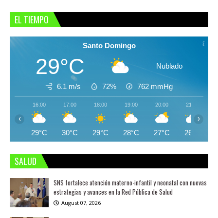
EL TIEMPO
Santo Domingo
29°C
Nublado
6.1 m/s
72%
762
mmHg
16:00
17:00
18:00
19:00
20:00
21:00
‹
›
29°C
30°C
29°C
28°C
27°C
26°C
SALUD
SNS fortalece atención materno-infantil y neonatal con nuevas
estrategias y avances en la Red Pública de Salud
August 07, 2026