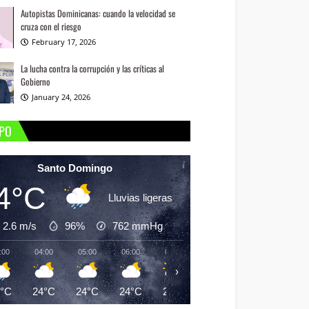
Autopistas Dominicanas: cuando la velocidad se
cruza con el riesgo
February 17, 2026
La lucha contra la corrupción y las críticas al
Gobierno
January 24, 2026
MPO
Santo Domingo
4°C
Lluvias ligeras
2.6 m/s
96%
762
mmHg
:00
04:00
05:00
06:00
07:00
08:00
09:00
10:
›
4°C
24°C
24°C
24°C
24°C
25°C
26°C
27