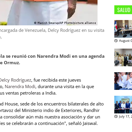
SALUD
ncargada de Venezuela, Delcy Rodríguez en su visita
,
August 0
la se reunió con Narendra Modi en una agenda
 de Ormuz.
Delcy Rodríguez
, fue recibida este jueves
io,
Narendra Modi
, durante una visita en la que
us ventas petroleras a India.
d House, sede de los encuentros bilaterales de alto
rtavoz del Ministerio indio de Exteriores, Randhir
 a consolidar aún más nuestra asociación y dar un
July 17,
es se celebrarán a continuación", señaló Jaiswal.