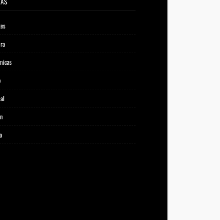
TAS
tes
ora
micas
o
al
ón
a