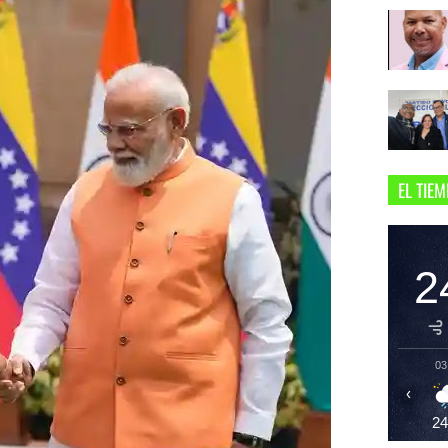
EL TIE
2
03
‹
2