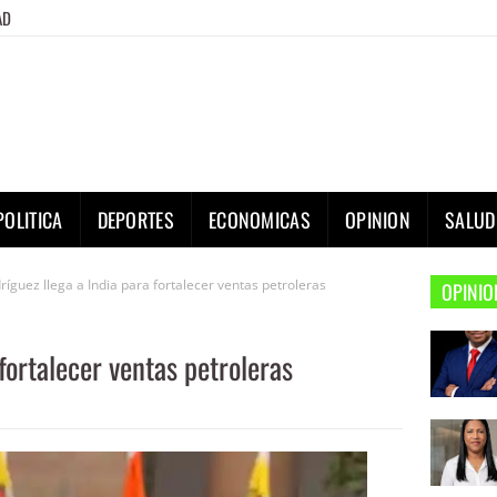
AD
POLITICA
DEPORTES
ECONOMICAS
OPINION
SALUD
ríguez llega a India para fortalecer ventas petroleras
OPINIO
fortalecer ventas petroleras