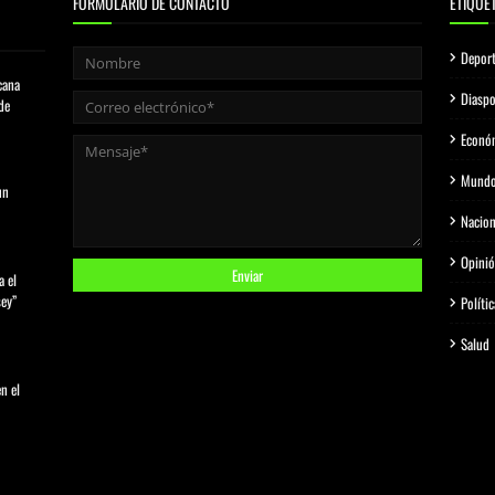
FORMULARIO DE CONTACTO
ETIQUE
Depor
cana
Diasp
de
Econó
Mund
un
Nacion
Opini
a el
sey”
Polític
Salud
n el