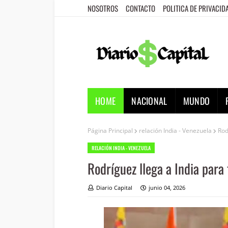
NOSOTROS
CONTACTO
POLITICA DE PRIVACID
HOME
NACIONAL
MUNDO
Página Principal
relación India - Venezuela
Rod
RELACIÓN INDIA - VENEZUELA
Rodríguez llega a India para 
Diario Capital
junio 04, 2026