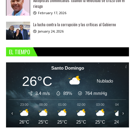
Autopistas Dominicanas: cuando la velocidad se cruza con el
riesgo
February 17, 2026
La lucha contra la corrupción y las críticas al Gobierno
January 24, 2026
EL TIEMPO
Santo Domingo
26°C
Nublado
3.4 m/s
89%
764
mmHg
23:00
00:00
01:00
02:00
03:00
04:00
‹
›
26°C
25°C
25°C
25°C
25°C
24°C