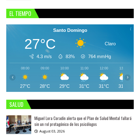
EL TIEMPO
Santo Domingo
27°C
Claro
4.3 m/s
83%
764
mmHg
08:00
09:00
10:00
11:00
12:00
13:00
‹
›
27°C
28°C
29°C
31°C
31°C
31°C
SALUD
Miguel Lora Coradín alerta que el Plan de Salud Mental fallará
sin un rol protagónico de los psicólogos
August 03, 2026