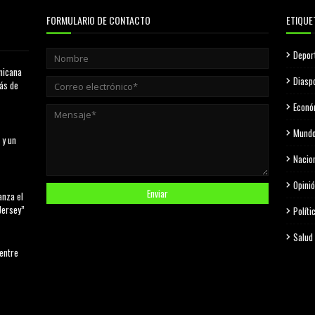
FORMULARIO DE CONTACTO
ETIQUE
Depor
nicana
Diasp
más de
Econó
Mund
 y un
Nacio
Opini
anza el
Jersey”
Políti
Salud
 entre