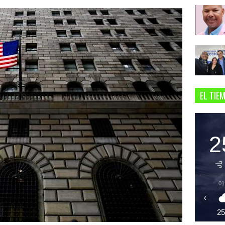
EL TIE
2
01
‹
2