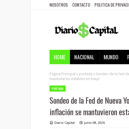
NOSOTROS
CONTACTO
POLITICA DE PRIVAC
HOME
NACIONAL
MUNDO
Página Principal
portada
Sondeo de la Fed de
mantuvieron estables en mayo
PORTADA
Sondeo de la Fed de Nueva Yo
inflación se mantuvieron es
Diario Capital
junio 08, 2026