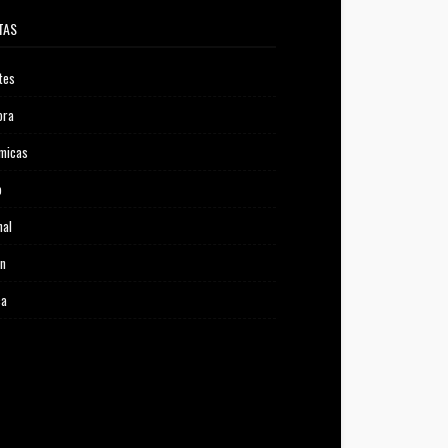
TAS
tes
ora
micas
o
nal
ón
ca