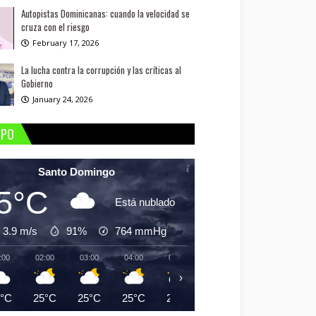
Autopistas Dominicanas: cuando la velocidad se
cruza con el riesgo
February 17, 2026
La lucha contra la corrupción y las críticas al
Gobierno
January 24, 2026
MPO
Santo Domingo
5°C
Está nublado
3.9 m/s
91%
764
mmHg
:00
02:00
03:00
04:00
05:00
06:00
07:00
08:
›
5°C
25°C
25°C
25°C
24°C
24°C
25°C
26