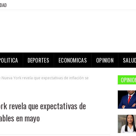
IDAD
POLITICA
DEPORTES
ECONOMICAS
OPINION
SALU
 Nueva York revela que expectativas de inflación se
OPINIO
rk revela que expectativas de
tables en mayo