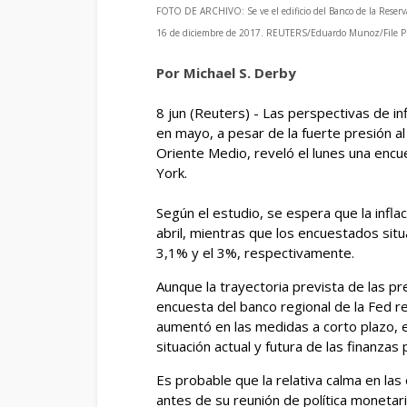
FOTO DE ARCHIVO: Se ve el edificio del Banco de la Reserv
16 de diciembre de 2017. REUTERS/Eduardo Munoz/File Ph
Por Michael S. Derby
8 jun (Reuters) - Las perspectivas de i
en mayo, a pesar de la fuerte presión al
Oriente Medio, reveló el lunes una enc
‌York.
Según el estudio, se espera que la infla
abril, mientras que los ​encuestados situ
3,1% y el 3%, respectivamente.
Aunque la trayectoria prevista de las p
encuesta del banco regional de la Fed re
aumentó en las medidas a corto plazo, e
situación actual y ⁠futura de las finanzas
Es probable que la relativa calma en las
antes de su reunión de política monetaria