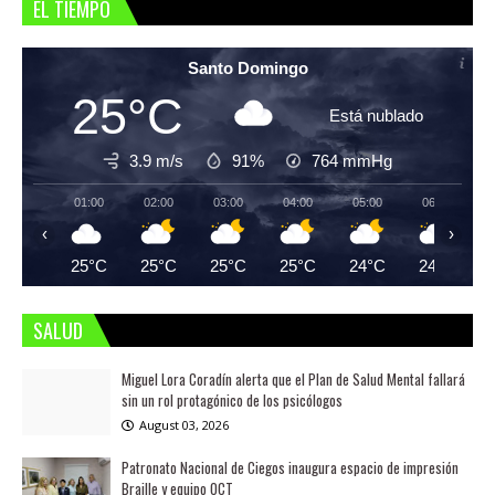
EL TIEMPO
Santo Domingo
25°C
Está nublado
3.9 m/s
91%
764
mmHg
01:00
02:00
03:00
04:00
05:00
06:00
‹
›
25°C
25°C
25°C
25°C
24°C
24°C
SALUD
Miguel Lora Coradín alerta que el Plan de Salud Mental fallará
sin un rol protagónico de los psicólogos
August 03, 2026
Patronato Nacional de Ciegos inaugura espacio de impresión
Braille y equipo OCT