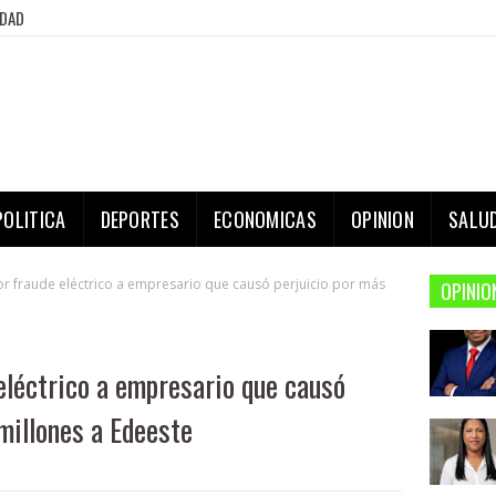
IDAD
POLITICA
DEPORTES
ECONOMICAS
OPINION
SALU
r fraude eléctrico a empresario que causó perjuicio por más
OPINIO
eléctrico a empresario que causó
millones a Edeeste