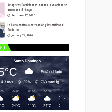
Autopistas Dominicanas: cuando la velocidad se
cruza con el riesgo
February 17, 2026
La lucha contra la corrupción y las críticas al
Gobierno
January 24, 2026
MPO
Santo Domingo
5°C
Está nublado
4.3 m/s
92%
763
mmHg
:00
04:00
05:00
06:00
07:00
08:00
09:00
10:
›
5°C
24°C
24°C
24°C
25°C
26°C
27°C
29