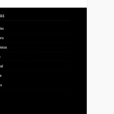
TAS
tes
ora
micas
o
nal
ón
ca