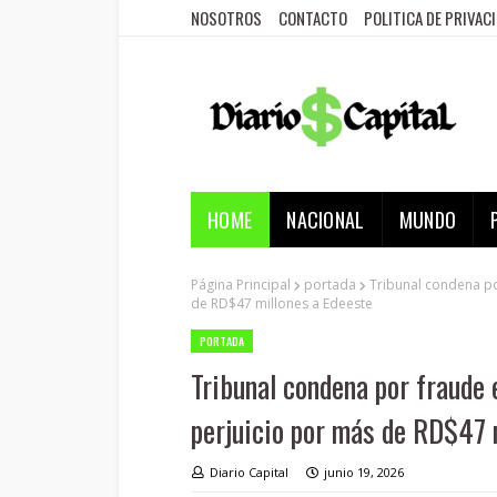
NOSOTROS
CONTACTO
POLITICA DE PRIVAC
HOME
NACIONAL
MUNDO
Página Principal
portada
Tribunal condena po
de RD$47 millones a Edeeste
PORTADA
Tribunal condena por fraude 
perjuicio por más de RD$47 
Diario Capital
junio 19, 2026