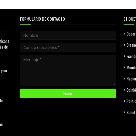
FORMULARIO DE CONTACTO
ETIQUE
Depor
nicana
Diasp
más de
Econó
Mund
 y un
Nacio
Opini
la
Políti
Salud
an