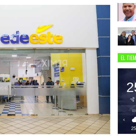
EL TIE
2
03
‹
2