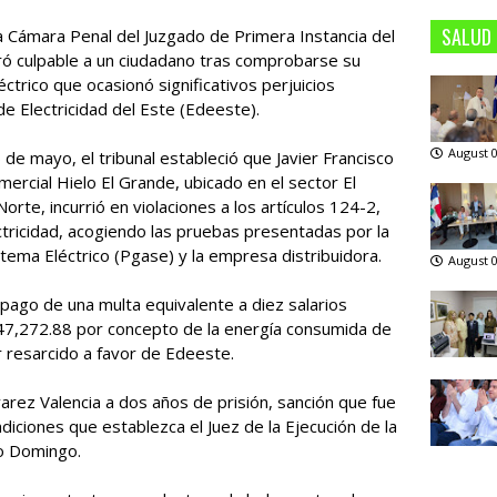
SALUD
la Cámara Penal del Juzgado de Primera Instancia del
aró culpable a un ciudadano tras comprobarse su
ctrico que ocasionó significativos perjuicios
e Electricidad del Este (Edeeste).
August 0
 de mayo, el tribunal estableció que Javier Francisco
omercial Hielo El Grande, ubicado en el sector El
rte, incurrió en violaciones a los artículos 124-2,
tricidad, acogiendo las pruebas presentadas por la
tema Eléctrico (Pgase) y la empresa distribuidora.
August 0
l pago de una multa equivalente a diez salarios
7,272.88 por concepto de la energía consumida de
 resarcido a favor de Edeeste.
arez Valencia a dos años de prisión, sanción que fue
iciones que establezca el Juez de la Ejecución de la
to Domingo.