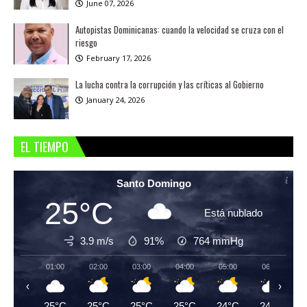
June 07, 2026
Autopistas Dominicanas: cuando la velocidad se cruza con el
riesgo
February 17, 2026
La lucha contra la corrupción y las críticas al Gobierno
January 24, 2026
EL TIEMPO
Santo Domingo
25°C
Está nublado
3.9 m/s
91%
764
mmHg
01:00
02:00
03:00
04:00
05:00
06:00
‹
›
25°C
25°C
25°C
25°C
24°C
24°C