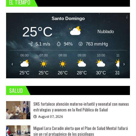
EL TIEMPO
Santo Domingo
25°C
Nublado
5.1 m/s
94%
763
mmHg
06:00
07:00
08:00
09:00
10:00
11:00
‹
›
25°C
25°C
26°C
28°C
30°C
31°C
SALUD
SNS fortalece atención materno-infantil y neonatal con nuevas
estrategias y avances en la Red Pública de Salud
August 07, 2026
Miguel Lora Coradín alerta que el Plan de Salud Mental fallará
sin un rol protagónico de los psicólogos