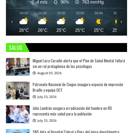
4 m/s
90%
763
mmHg
00:00
01:00
02:00
03:00
04:00
05:00
‹
›
26°C
26°C
25°C
25°C
25°C
25°C
SALUD
Miguel Lora Coradín alerta que el Plan de Salud Mental fallará
sin un rol protagónico de los psicólogos
August 03, 2026
Patronato Nacional de Ciegos inaugura espacio de impresión
Braille y equipo OCT
July 25, 2026
Julio Landrón asegura erradicación del hambre en RD
representa más salud para la población
July 23, 2026
SNS dota al Hospital Cabral y Báez del único densitómetro