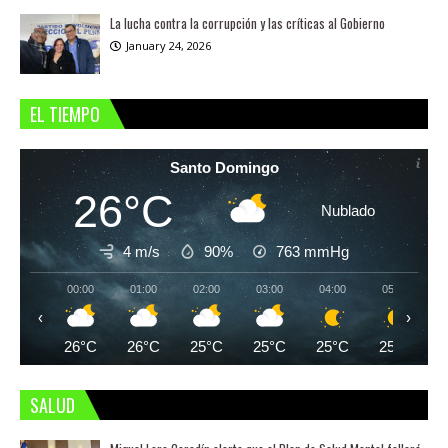
La lucha contra la corrupción y las críticas al Gobierno
January 24, 2026
EL TIEMPO
Santo Domingo
26°C
Nublado
4 m/s
90%
763
mmHg
00:00
01:00
02:00
03:00
04:00
05:00
‹
›
26°C
26°C
25°C
25°C
25°C
25°C
SALUD