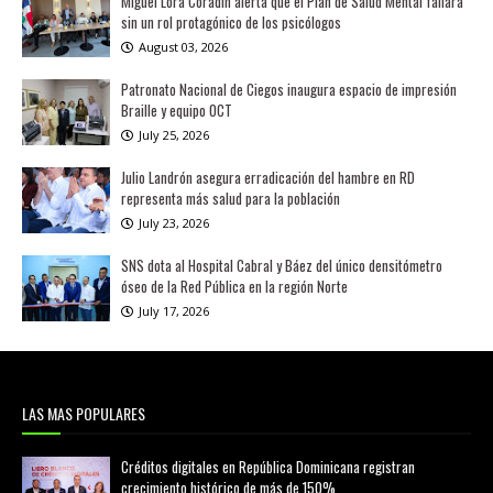
Miguel Lora Coradín alerta que el Plan de Salud Mental fallará
sin un rol protagónico de los psicólogos
August 03, 2026
Patronato Nacional de Ciegos inaugura espacio de impresión
Braille y equipo OCT
July 25, 2026
Julio Landrón asegura erradicación del hambre en RD
representa más salud para la población
July 23, 2026
SNS dota al Hospital Cabral y Báez del único densitómetro
óseo de la Red Pública en la región Norte
July 17, 2026
LAS MAS POPULARES
Créditos digitales en República Dominicana registran
crecimiento histórico de más de 150%