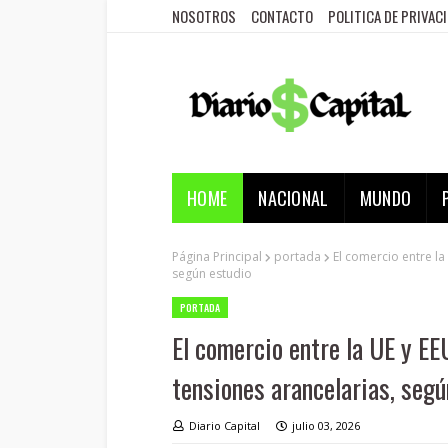
NOSOTROS
CONTACTO
POLITICA DE PRIVAC
HOME
NACIONAL
MUNDO
Página Principal
portada
El comercio entre la
según estudio
PORTADA
El comercio entre la UE y EE
tensiones arancelarias, segú
Diario Capital
julio 03, 2026