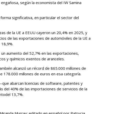
 ​engañosa, según la economista del ‌IW Samina
orma significativa, en particular el sector del
ezas de la UE a EEUU cayeron un 20,4% en 2025, y
ios de las exportaciones de automóviles de la UE a
l 18,9%.
n un ​aumento del 52,7% en las exportaciones,
cos y químicos exentos ​de aranceles.
también alcanzó un récord ‌de 865.000 millones de
t de 178.000 millones de euros en esa categoría.
—que abarcan licencias de software, patentes y
del ​40% de las importaciones ‌de servicios de la
o ​del 13,7%.
Miranda ​Murray; editado en español por Patrycja