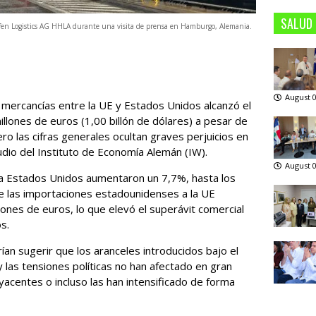
SALUD
fen Logistics AG HHLA durante una visita de prensa en Hamburgo, Alemania.
August 0
e mercancías entre la UE y Estados Unidos alcanzó el
illones de euros (1,00 billón de dólares) a pesar de
ero las cifras generales ocultan graves perjuicios en
tudio del Instituto de Economía Alemán (IW).
August 0
a Estados Unidos aumentaron un 7,7%, hasta los
e las importaciones estadounidenses a la UE
ones de ‌euros, lo que elevó el ⁠superávit comercial
s.
ían sugerir que los ⁠aranceles introducidos bajo el
las tensiones políticas no han afectado en gran
centes o incluso las han ​intensificado de ​forma