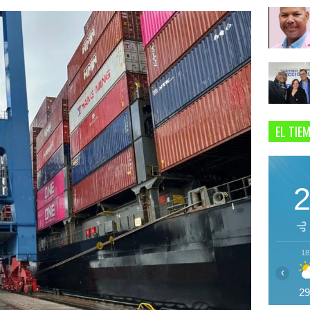
EL TIE
18
‹
2