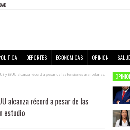
IDAD
POLITICA
DEPORTES
ECONOMICAS
OPINION
SALU
 UE y EEUU alcanza récord a pesar de las tensiones arancelarias,
OPINIO
UU alcanza récord a pesar de las
n estudio