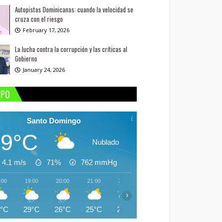
Autopistas Dominicanas: cuando la velocidad se
cruza con el riesgo
February 17, 2026
La lucha contra la corrupción y las críticas al
Gobierno
January 24, 2026
MPO
Santo Domingo
29°C
Nublado
4.1 m/s
71%
762
mmHg
:00
19:00
20:00
21:00
22:00
23:00
00:00
01:
›
9°C
29°C
26°C
25°C
25°C
25°C
25°C
25