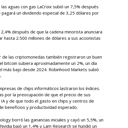
e las aguas con gas LaCroix subió un 7,5% después
 pagará un dividendo especial de 3,25 dólares por
n 2,4% después de que la cadena minorista anunciara
r hasta 2.500 millones de dólares a sus accionistas
r de las criptomonedas también registraron un buen
l bitcoin subiera aproximadamente un 2%, un día
vel más bajo desde 2024. Robinhood Markets subió
.
presas de chips informáticos lastraron los índices.
s por la preocupación de que el precio de sus
a IA y de que todo el gasto en chips y centros de
de beneficios y productividad esperado.
logy borró las ganancias iniciales y cayó un 5,5%, un
Nvidia bajó un 1,4% y Lam Research se hundió un