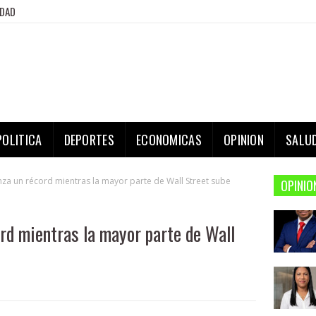
IDAD
POLITICA
DEPORTES
ECONOMICAS
OPINION
SALU
nza un récord mientras la mayor parte de Wall Street sube
OPINIO
rd mientras la mayor parte de Wall