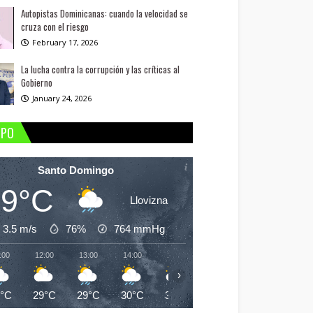
Autopistas Dominicanas: cuando la velocidad se
cruza con el riesgo
February 17, 2026
La lucha contra la corrupción y las críticas al
Gobierno
January 24, 2026
MPO
Santo Domingo
29°C
Llovizna
3.5 m/s
76%
764
mmHg
:00
12:00
13:00
14:00
15:00
16:00
17:00
18:
›
9°C
29°C
29°C
30°C
30°C
30°C
30°C
29