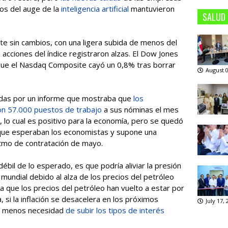
ios del auge de la
inteligencia artificial
mantuvieron
SALUD
te sin cambios, con una ligera subida de menos del
acciones del índice registraron alzas. El Dow Jones
que el Nasdaq Composite cayó un 0,8% tras borrar
August 0
sadas por un informe que mostraba que
los
n 57.000 puestos de trabajo
a sus nóminas el mes
 lo cual es positivo para la economía, pero se quedó
que esperaban los economistas y supone una
itmo de contratación de mayo.
ébil de lo esperado, es que podría aliviar la presión
 mundial debido al alza de los precios del petróleo
a que los precios del petróleo han vuelto a estar por
, si la inflación se desacelera en los próximos
July 17,
ir menos necesidad
de subir los tipos de interés