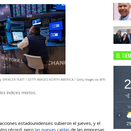
EL TIE
o by SPENCER PLATT / GETTY IMAGES NORTH AMERICA / Getty Images via AFP)
los índices mixtos.
11
‹
cciones estadounidenses subieron el jueves, y el
2
otro récord, pero
las nuevas caídas
de las empresas