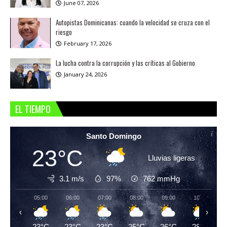
June 07, 2026
Autopistas Dominicanas: cuando la velocidad se cruza con el
riesgo
February 17, 2026
La lucha contra la corrupción y las críticas al Gobierno
January 24, 2026
EL TIEMPO
Santo Domingo
23°C
Lluvias ligeras
3.1 m/s
97%
762
mmHg
05:00
06:00
07:00
08:00
09:00
10:00
‹
›
23°C
23°C
23°C
25°C
26°C
28°C