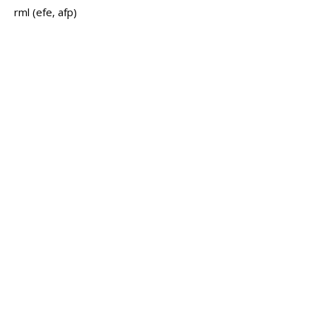
rml (efe, afp)