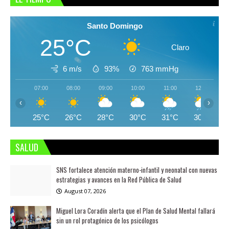
Santo Domingo
25°C
Claro
6 m/s
93%
763
mmHg
07:00
08:00
09:00
10:00
11:00
12:00
‹
›
25°C
26°C
28°C
30°C
31°C
30°C
SALUD
SNS fortalece atención materno-infantil y neonatal con nuevas
estrategias y avances en la Red Pública de Salud
August 07, 2026
Miguel Lora Coradín alerta que el Plan de Salud Mental fallará
sin un rol protagónico de los psicólogos