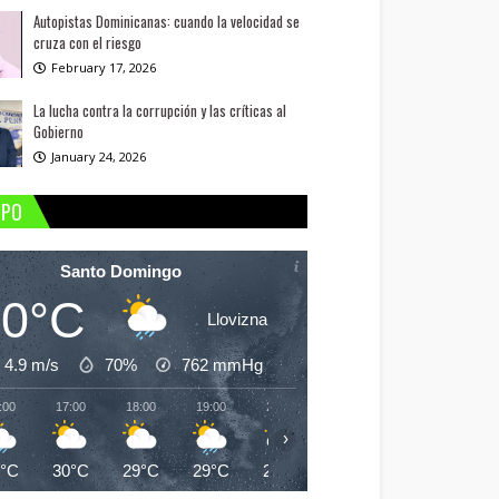
Autopistas Dominicanas: cuando la velocidad se
cruza con el riesgo
February 17, 2026
La lucha contra la corrupción y las críticas al
Gobierno
January 24, 2026
MPO
Santo Domingo
30°C
Llovizna
4.9 m/s
70%
762
mmHg
:00
17:00
18:00
19:00
20:00
21:00
22:00
23:
›
0°C
30°C
29°C
29°C
26°C
25°C
25°C
25