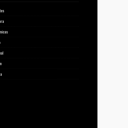
tes
ora
micas
o
nal
ón
ca