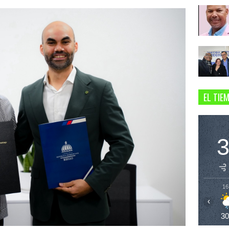
EL TIE
16
‹
3