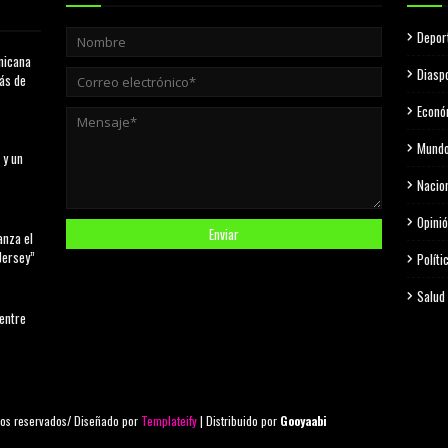
Depor
nicana
Diasp
más de
Econó
Mund
 y un
Nacio
Opini
anza el
Jersey”
Políti
Salud
 entre
os reservados/ Diseñado por
Templateify
| Distribuido por
Gooyaabi