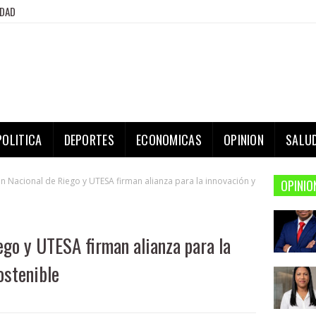
IDAD
POLITICA
DEPORTES
ECONOMICAS
OPINION
SALU
ón Nacional de Riego y UTESA firman alianza para la innovación y
OPINIO
ego y UTESA firman alianza para la
ostenible