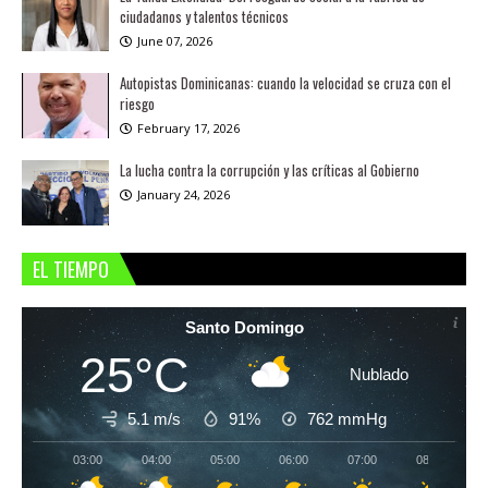
ciudadanos y talentos técnicos
June 07, 2026
Autopistas Dominicanas: cuando la velocidad se cruza con el
riesgo
February 17, 2026
La lucha contra la corrupción y las críticas al Gobierno
January 24, 2026
EL TIEMPO
Santo Domingo
25°C
Nublado
5.1 m/s
91%
762
mmHg
03:00
04:00
05:00
06:00
07:00
08:00