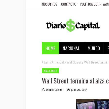
NOSOTROS
CONTACTO
POLITICA DE PRIVAC
HOME
NACIONAL
MUNDO
Página Principal
Wall Street
Wall Street termi
WALL STREET
Wall Street termina al alza 
Diario Capital
julio 26, 2024