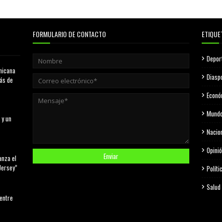
FORMULARIO DE CONTACTO
ETIQUE
Depor
nicana
Diasp
más de
Econó
Mund
 y un
Nacio
Opini
anza el
Jersey”
Políti
Salud
 entre