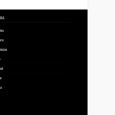
TAS
tes
ora
micas
o
nal
ón
ca