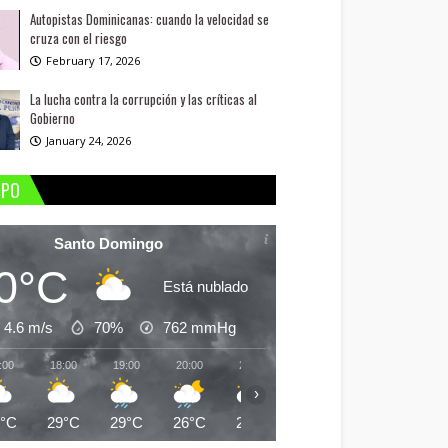
Autopistas Dominicanas: cuando la velocidad se
cruza con el riesgo
February 17, 2026
La lucha contra la corrupción y las críticas al
Gobierno
January 24, 2026
MPO
Santo Domingo
0°C
Está nublado
4.6 m/s
70%
762
mmHg
:00
18:00
19:00
20:00
21:00
22:00
23:00
00:
›
0°C
29°C
29°C
26°C
25°C
25°C
25°C
25