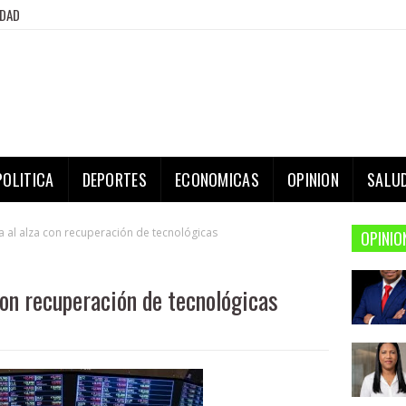
IDAD
POLITICA
DEPORTES
ECONOMICAS
OPINION
SALU
na al alza con recuperación de tecnológicas
OPINIO
con recuperación de tecnológicas