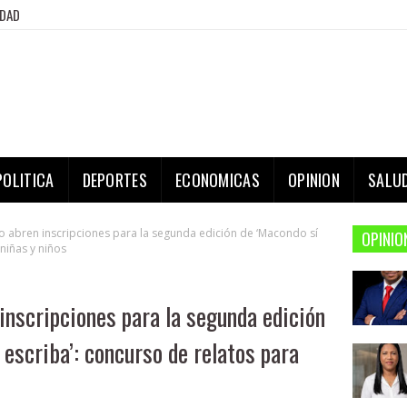
IDAD
POLITICA
DEPORTES
ECONOMICAS
OPINION
SALU
 abren inscripciones para la segunda edición de ‘Macondo sí
OPINIO
 niñas y niños
inscripciones para la segunda edición
 escriba’: concurso de relatos para