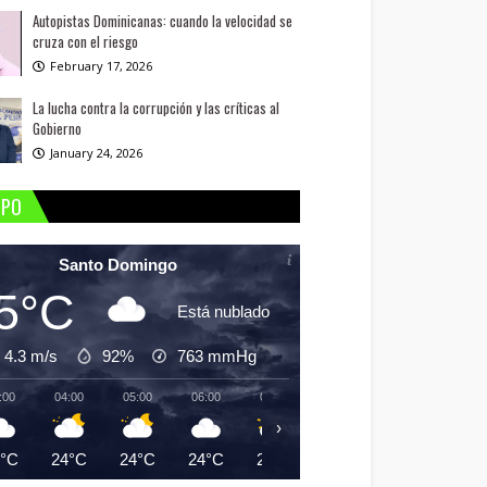
Autopistas Dominicanas: cuando la velocidad se
cruza con el riesgo
February 17, 2026
La lucha contra la corrupción y las críticas al
Gobierno
January 24, 2026
MPO
Santo Domingo
5°C
Está nublado
4.3 m/s
92%
763
mmHg
:00
04:00
05:00
06:00
07:00
08:00
09:00
10:
›
5°C
24°C
24°C
24°C
25°C
26°C
27°C
29