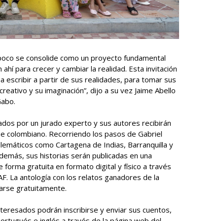
poco se consolide como un proyecto fundamental
ahí para crecer y cambiar la realidad. Esta invitación
a escribir a partir de sus realidades, para tomar sus
reativo y su imaginación”, dijo a su vez Jaime Abello
Gabo.
ados por un jurado experto y sus autores recibirán
ibe colombiano. Recorriendo los pasos de Gabriel
emáticos como Cartagena de Indias, Barranquilla y
 Además, sus historias serán publicadas en una
e forma gratuita en formato digital y físico a través
F. La antología con los relatos ganadores de la
arse gratuitamente.
teresados podrán inscribirse y enviar sus cuentos,
portugués e inglés a través de la página web del