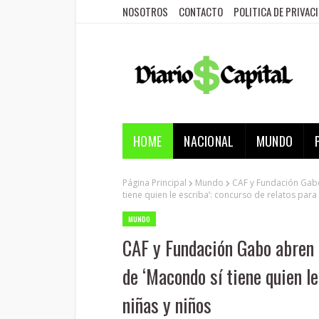
NOSOTROS
CONTACTO
POLITICA DE PRIVAC
HOME
NACIONAL
MUNDO
Página Principal
Mundo
CAF y Fundación Gabo
tiene quien le escriba’: concurso de relatos para
MUNDO
CAF y Fundación Gabo abren 
de ‘Macondo sí tiene quien le
niñas y niños