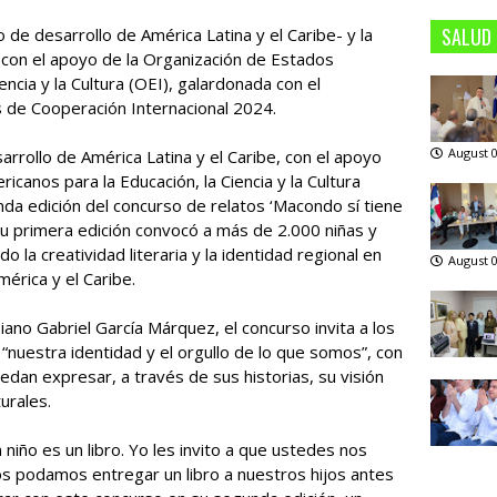
SALUD
de desarrollo de América Latina y el Caribe- y la
 con el apoyo de la Organización de Estados
ncia y la Cultura (OEI), galardonada con el
s de Cooperación Internacional 2024.
August 0
rollo de América Latina y el Caribe, con el apoyo
canos para la Educación, la Ciencia y la Cultura
nda edición del concurso de relatos ‘Macondo sí tiene
n su primera edición convocó a más de 2.000 niñas y
 la creatividad literaria y la identidad regional en
August 0
érica y el Caribe.
ano Gabriel García Márquez, el concurso invita a los
“nuestra identidad y el orgullo de lo que somos”, con
uedan expresar, a través de sus historias, su visión
urales.
iño es un libro. Yo les invito a que ustedes nos
 podamos entregar un libro a nuestros hijos antes