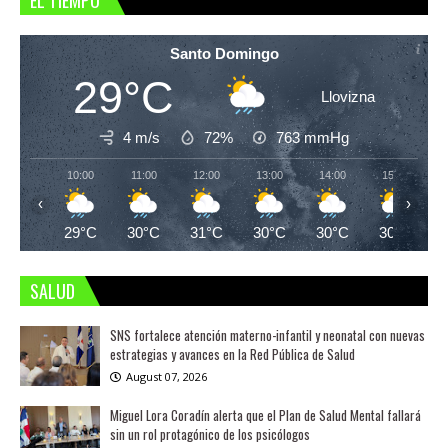
EL TIEMPO
Santo Domingo
29°C
Llovizna
4 m/s
72%
763
mmHg
10:00
11:00
12:00
13:00
14:00
15:00
‹
›
29°C
30°C
31°C
30°C
30°C
30°C
SALUD
SNS fortalece atención materno-infantil y neonatal con nuevas
estrategias y avances en la Red Pública de Salud
August 07, 2026
Miguel Lora Coradín alerta que el Plan de Salud Mental fallará
sin un rol protagónico de los psicólogos