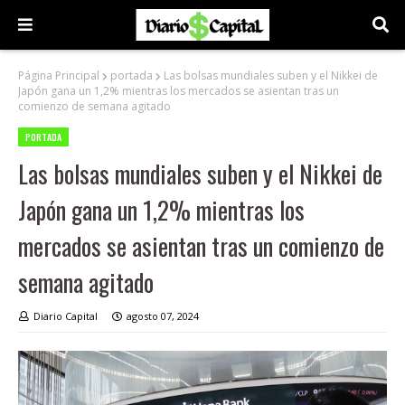
Página Principal
portada
Las bolsas mundiales suben y el Nikkei de
Japón gana un 1,2% mientras los mercados se asientan tras un
comienzo de semana agitado
PORTADA
Las bolsas mundiales suben y el Nikkei de
Japón gana un 1,2% mientras los
mercados se asientan tras un comienzo de
semana agitado
Diario Capital
agosto 07, 2024