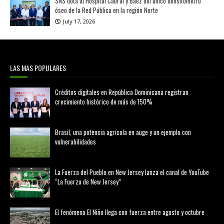
SNS dota al Hospital Cabral y Báez del único densitómetro
óseo de la Red Pública en la región Norte
July 17, 2026
LAS MAS POPULARES
Créditos digitales en República Dominicana registran
crecimiento histórico de más de 150%
febrero 20, 2026
Brasil, una potencia agrícola en auge y un ejemplo con
vulnerabilidades
marzo 21, 2026
La Fuerza del Pueblo en New Jersey lanza el canal de YouTube
“La Fuerza de New Jersey”
agosto 01, 2026
El fenómeno El Niño llega con fuerza entre agosto y octubre
agosto 01, 2026