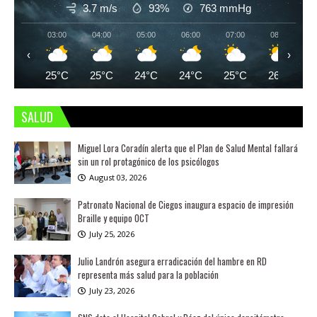
3.7 m/s
93%
763
mmHg
03:00
04:00
05:00
06:00
07:00
08:00
‹
›
25°C
25°C
24°C
24°C
25°C
26°C
SALUD
Miguel Lora Coradín alerta que el Plan de Salud Mental fallará
sin un rol protagónico de los psicólogos
August 03, 2026
Patronato Nacional de Ciegos inaugura espacio de impresión
Braille y equipo OCT
July 25, 2026
Julio Landrón asegura erradicación del hambre en RD
representa más salud para la población
July 23, 2026