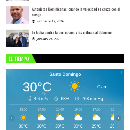
Autopistas Dominicanas: cuando la velocidad se cruza con el
riesgo
February 17, 2026
La lucha contra la corrupción y las críticas al Gobierno
January 24, 2026
EL TIEMPO
Santo Domingo
30°C
Claro
4.6 m/s
68%
763
mmHg
13:00
14:00
15:00
16:00
17:00
18:00
‹
›
30°C
30°C
30°C
30°C
29°C
29°C