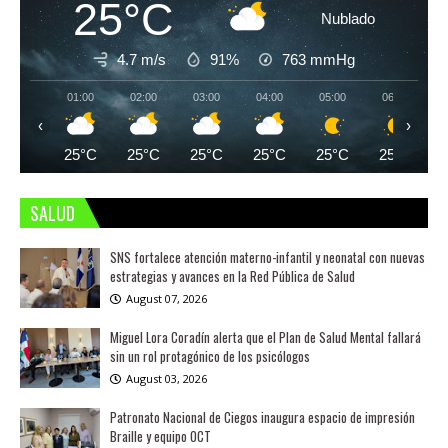
25°C
Nublado
4.7 m/s
91%
763
mmHg
01:00
02:00
03:00
04:00
05:00
06:00
‹
›
25°C
25°C
25°C
25°C
25°C
25°C
SALUD
SNS fortalece atención materno-infantil y neonatal con nuevas
estrategias y avances en la Red Pública de Salud
August 07, 2026
Miguel Lora Coradín alerta que el Plan de Salud Mental fallará
sin un rol protagónico de los psicólogos
August 03, 2026
Patronato Nacional de Ciegos inaugura espacio de impresión
Braille y equipo OCT