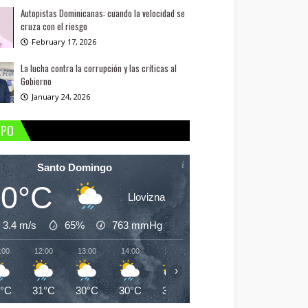
Autopistas Dominicanas: cuando la velocidad se
cruza con el riesgo
February 17, 2026
La lucha contra la corrupción y las críticas al
Gobierno
January 24, 2026
MPO
Santo Domingo
30°C
Llovizna
3.4 m/s
65%
763
mmHg
:00
12:00
13:00
14:00
15:00
16:00
17:00
18:
›
0°C
31°C
30°C
30°C
30°C
30°C
30°C
29