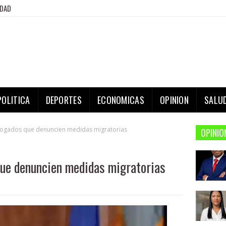
IDAD
POLITICA
DEPORTES
ECONOMICAS
OPINION
SALU
ogados que denuncien medidas migratorias
OPINIO
ue denuncien medidas migratorias