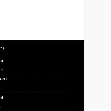
TAS
tes
ora
micas
o
nal
ón