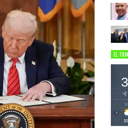
EL TIE
11
‹
3