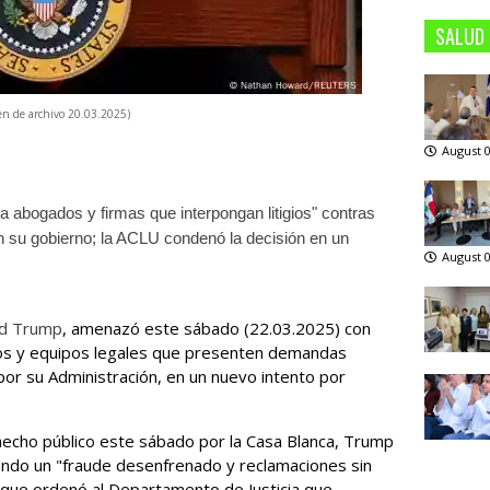
SALUD
en de archivo 20.03.2025)
August 0
 abogados y firmas que interpongan litigios" contras
 su gobierno; la ACLU condenó la decisión en un
August 0
d Trump
, amenazó este sábado (22.03.2025) con
os y equipos legales que presenten demandas
or su Administración, en un nuevo intento por
echo público este sábado por la Casa Blanca, Trump
ndo un "fraude desenfrenado y reclamaciones sin
o que ordenó al Departamento de Justicia que