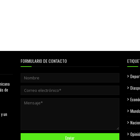
FORMULARIO DE CONTACTO
ETIQUE
Depor
nicana
Diasp
más de
Econó
Mund
 y un
Nacio
Opini