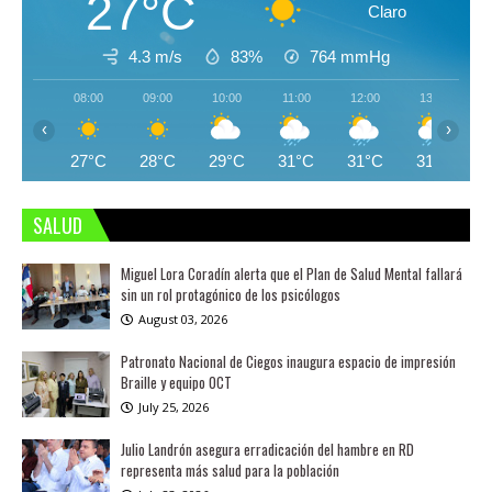
27°C
Claro
4.3 m/s
83%
764
mmHg
08:00
09:00
10:00
11:00
12:00
13:00
‹
›
27°C
28°C
29°C
31°C
31°C
31°C
SALUD
Miguel Lora Coradín alerta que el Plan de Salud Mental fallará
sin un rol protagónico de los psicólogos
August 03, 2026
Patronato Nacional de Ciegos inaugura espacio de impresión
Braille y equipo OCT
July 25, 2026
Julio Landrón asegura erradicación del hambre en RD
representa más salud para la población