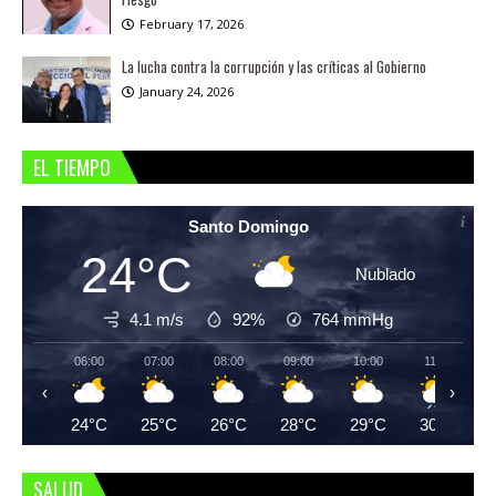
February 17, 2026
La lucha contra la corrupción y las críticas al Gobierno
January 24, 2026
EL TIEMPO
Santo Domingo
24°C
Nublado
4.1 m/s
92%
764
mmHg
06:00
07:00
08:00
09:00
10:00
11:00
‹
›
24°C
25°C
26°C
28°C
29°C
30°C
SALUD