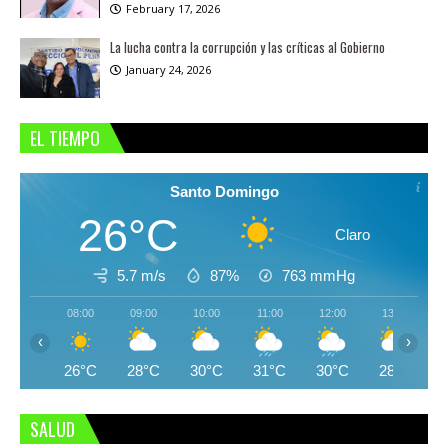
February 17, 2026
La lucha contra la corrupción y las críticas al Gobierno
January 24, 2026
EL TIEMPO
Santo Domingo
26°C
Claro
5.7 m/s
87%
763
mmHg
08:00
09:00
10:00
11:00
12:00
13:00
‹
›
26°C
28°C
30°C
31°C
30°C
28°C
SALUD